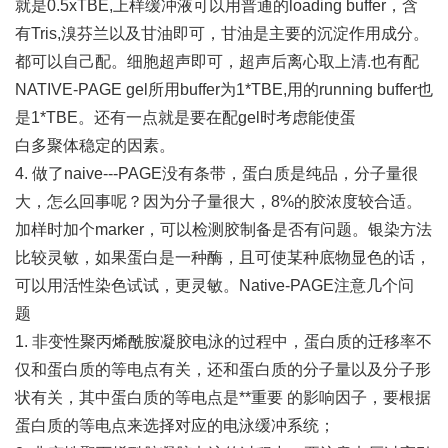
就是0.5xTBE,上样缓冲液可以用普通的loading buffer，含
有Tris,溴芬兰以及甘油即可，甘油是主要的沉淀作用成分。
都可以自己配。细胞超声即可，超声后离心取上清.也有配
NATIVE-PAGE gel所用buffer为1*TBE,用的running buffer也
是1*TBE。还有一点就是要在配gel时考虑能使蛋
白多聚体稳定的因素。
4. 做了naive---PAGE没有条带，蛋白质是纯品，分子量很
大，怎么回事呢？因为分子量很大，8%的胶浓度较合适。
加样时加个marker，可以检测胶制备是否有问题。银染方法
比较灵敏，如果蛋白是一种酶，且可使某种底物显色的话，
可以用活性染色试试，更灵敏。Native-PAGE注意几个问
题
1. 非变性聚丙烯酰胺凝胶电泳的过程中，蛋白质的迁移率不
仅和蛋白质的等电点有关，还和蛋白质的分子量以及分子形
状有关，其中蛋白质的等电点是**重要 的影响因子，要根据
蛋白质的等电点来选择对应的电泳缓冲系统；