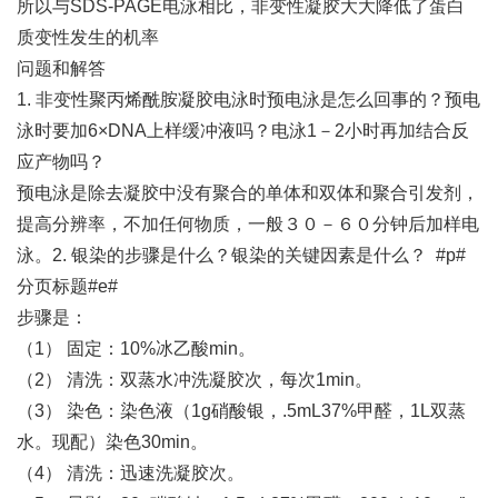
所以与SDS-PAGE电泳相比，非变性凝胶大大降低了蛋白
质变性发生的机率
问题和解答
1. 非变性聚丙烯酰胺凝胶电泳时预电泳是怎么回事的？预电
泳时要加6×DNA上样缓冲液吗？电泳1－2小时再加结合反
应产物吗？
预电泳是除去凝胶中没有聚合的单体和双体和聚合引发剂，
提高分辨率，不加任何物质，一般３０－６０分钟后加样电
泳。2. 银染的步骤是什么？银染的关键因素是什么？ #p#
分页标题#e#
步骤是：
（1） 固定：10%冰乙酸min。
（2） 清洗：双蒸水冲洗凝胶次，每次1min。
（3） 染色：染色液（1g硝酸银，.5mL37%甲醛，1L双蒸
水。现配）染色30min。
（4） 清洗：迅速洗凝胶次。