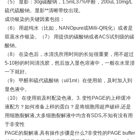
（5） 显影：30g碳酸钠，1.5mL37%甲醛，200uL 10mg/L
硫代硫酸钠。显影**清晰带纹出现。
成功银染的关键因素包括：
（6） 用超纯水（比如，NANOpure或Milli-Q纯化）或者是
双蒸水作银染。（7） 用提供的碳酸钠或者ACS试剂级的碳
酸钠。
（8） 在染色后，水清洗所用时间的长短很重要，用不超过
5-10秒的时间清洗胶，然后放入显色溶液中，一般在水里浸
一下就好。
（9） 甲醛和硫代硫酸钠（ul/1ml）在使用前，及时加入到
显色液中。
（10） 在使用前及时配染色液。3. 变性PAGE的上样缓冲
液配方？如何准备上样的蛋白？是将细胞用超声破碎,还是
用细胞裂解液,大多细胞裂解液中均含有SDS,不知有没有用
于非变性
PAGE的裂解液.具有操作步骤是什么?非变性的PAGE buffer