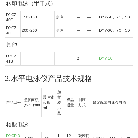
转印电泳（半干式）
DYCZ-
150×150
少许
—
—
DYY-6C、7C、5D
40C
DYCZ-
200×200
少许
—
—
DYY-6C、7C、5D
40E
其他
DYCZ-
—
—
2
—
DYY-1C
41B
2.水平电泳仪产品技术规格
加
缓冲液
样
凝胶面积
样品
制胶
产品型号
容积
梳
建议配套电泳仪电源
(W×L)mm
通量
方式
mL
排
数
核酸电泳
DYCP-3
1～
12～
凝胶托