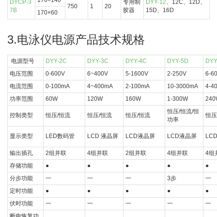
170×140
DYCP-3
专用制
DYY-12
、12C、12D、
750
1
20
7B
胶器
15D、16D
170×60
3.电泳仪电源产品技术规格
电源型号
DYY-2C
DYY-3C
DYY-4C
DYY-5D
DYY
电压范围
0-600V
6~400V
5-1600V
2-250V
6-6
电流范围
0-100mA
4~400mA
2-100mA
10-3000mA
4-4
功率范围
60W
120W
160W
1-300W
240
恒压/恒流/恒
控制类型
恒压/恒流
恒压/恒流
恒压/恒流
恒压
功率
显示类型
LED数码管
LCD 液晶屏
LCD液晶屏
LCD液晶屏
LC
输出插孔
2组并联
4组并联
2组并联
4组并联
4组
存储功能
●
●
●
●
●
分步功能
一
一
一
3步
一
定时功能
●
●
●
●
●
伏时功能
一
一
一
一
一
断电恢复功