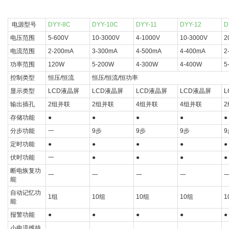
电源型号
DYY-8C
DYY-10C
DYY-11
DYY-12
D
电压范围
5-600V
10-3000V
4-1000V
10-3000V
2
电流范围
2-200mA
3-300mA
4-500mA
4-400mA
2
功率范围
120W
5-200W
4-300W
4-400W
5
控制类型
恒压/恒流
恒压/恒流/恒功率
显示类型
LCD液晶屏
LCD液晶屏
LCD液晶屏
LCD液晶屏
输出插孔
2组并联
2组并联
4组并联
4组并联
存储功能
●
●
●
●
●
分步功能
一
9步
9步
9步
9
定时功能
●
●
●
●
●
伏时功能
一
●
●
●
●
断电恢复功
一
一
一
一
能
自动记忆功
1组
10组
10组
10组
1
能
报警功能
●
●
●
●
●
小电流维持