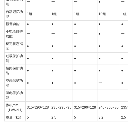
一
一
一
●
一
能
自动记忆功
1组
1组
1组
10组
1组
能
报警功能
●
●
●
●
●
小电流维持
一
一
一
●
一
功能
稳定状态指
●
●
●
●
●
示
过载保护功
●
●
●
●
●
能
短路保护功
●
●
●
●
●
能
空载保护功
●
●
●
一
●
能
漏电保护功
一
一
一
一
一
能
体积mm
315×290×128
235×295×95
315×290×128
246×360×80
235
（L×W×H）
重量（kg）
5
2.5
5
3.2
2.5