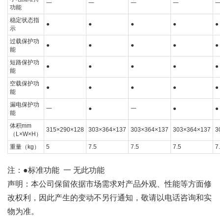
一
一
一
一
功能
稳定状态指
●
●
●
●
●
示
过载保护功
●
●
●
●
●
能
短路保护功
●
●
●
●
●
能
空载保护功
●
●
●
●
●
能
漏电保护功
一
●
一
●
●
能
体积mm
315×290×128
303×364×137
303×364×137
303×364×137
3
（L×W×H）
重量（kg）
5
7.5
7.5
7.5
7
注：●标准功能 一 无此功能
声明：本公司保留依据市场需求对产品外观、性能等方面修
改权利，因此产生的变动不另行通知，敬请以电话咨询和实
物为准。