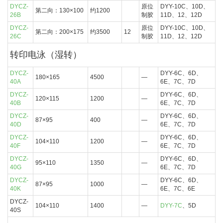
DYCZ-
原位
DYY-10C、10D、
第二向：130×100
约1200
26B
制胶
11D、12、12D
DYCZ-
原位
DYY-10C、10D、
第二向：200×175
约3500
12
26C
制胶
11D、12、12D
转印电泳（湿转）
DYCZ-
DYY-6C、6D、
180×165
4500
—
40A
6E、7C、7D
DYCZ-
DYY-6C、6D、
120×115
1200
—
40B
6E、7C、7D
DYCZ-
DYY-6C、6D、
87×95
400
—
40D
6E、7C、7D
DYCZ-
DYY-6C、6D、
104×110
1200
—
40F
6E、7C、7D
DYCZ-
DYY-6C、6D、
95×110
1350
—
40G
6E、7C、7D
DYCZ-
DYY-6C、6D、
87×95
1000
—
40K
6E、7C、6E
DYCZ-
104×110
1400
—
DYY-7C
、5D
40S