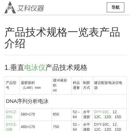
导航
产品技术规格一览表产品
介绍
1.垂直
电泳仪
产品技术规格
缓冲液容
产品型
凝胶面积
样品
制胶
建议配套电泳仪电
积
号
（LxW）mm
通量
方式
源
ml
DNA序列分析电泳
DYCZ-
52～
水平
DYY-10C
、12、
580×170
850
20A
64
灌胶
12C、12D、15D
DYCZ-
52～
水平
DYY-10C、12、
480×170
750
20B
64
灌胶
12C、12D、15D